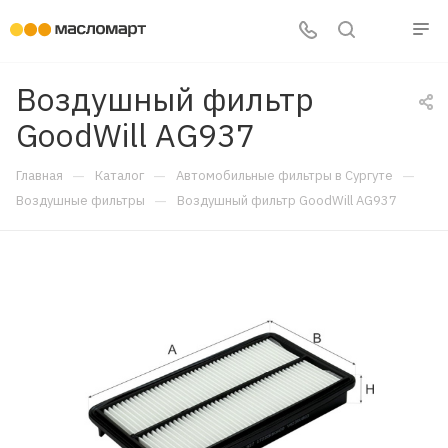
Воздушный фильтр
GoodWill AG937
—
—
—
Главная
Каталог
Автомобильные фильтры в Сургуте
—
Воздушные фильтры
Воздушный фильтр GoodWill AG937