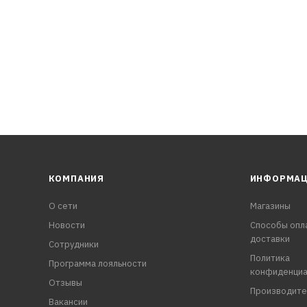
КОМПАНИЯ
ИНФОРМА
О сети
Магазины
Новости
Способы опл
доставки
Сотрудники
Политика
Программа лояльности
конфиденциа
Отзывы
Производите
Вакансии