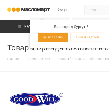
Сургут
КАТАЛОГ
Ваш город Сургут ?
АКЦИИ
УС
ДА, ВСЕ ВЕРНО
ВЫБРАТЬ ДРУГОЙ
Товары бренда Goodwill в 
—
—
Главная
Производители
Товары бренда Goodwill в сети м