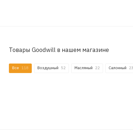
Товары Goodwill в нашем магазине
Все
118
Воздушный
52
Масляный
22
Салонный
2