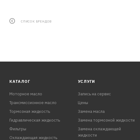
СПИСОК БРЕНДОВ
КАТАЛОГ
УСЛУГИ
Моторное масло
Запись на сервис
Трансмиссионное масло
Цены
Тормозная жидкость
Замена масла
Гидравлическая жидкость
Замена тормозной жидкости
Фильтры
Замена охлаждающей
жидкости
Охлаждающая жидкость