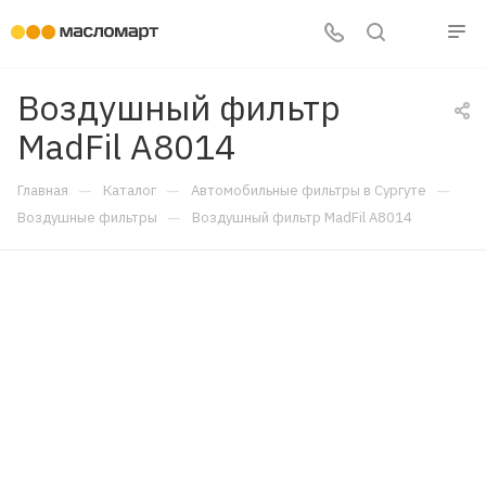
Воздушный фильтр
MadFil A8014
—
—
—
Главная
Каталог
Автомобильные фильтры в Сургуте
—
Воздушные фильтры
Воздушный фильтр MadFil A8014