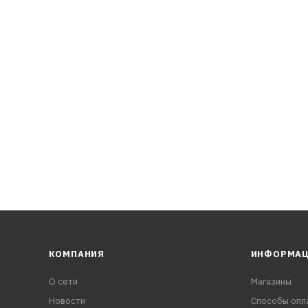
тирует максимальную защиту от износа.
ssan Altima L33 2013-, Nissan Teana L33 2013-, Nissan Sylphe B
КОМПАНИЯ
ИНФОРМА
О сети
Магазины
Новости
Способы опл