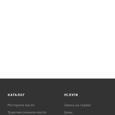
JF016E/JF017E. При любых режимах эксплуатации гаран
Окрашена в зеленый цвет.
Область применения:
Подходит для применения в вариаторах CVT:
Nissan Qashqai J11 2013-, Nissan Pathfinder R52 2013-, Ni
Nissan Tiida C12 2014
КАТАЛОГ
УСЛУГИ
Моторное масло
Запись на сервис
Трансмиссионное масло
Цены