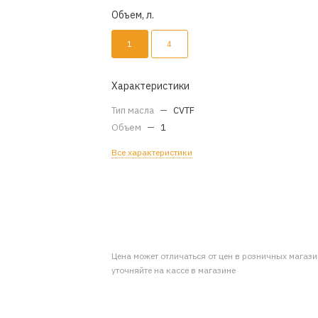
Объем, л.
1
4
Характеристики
Тип масла
—
CVTF
Объем
—
1
Все характеристики
Цена может отличаться от цен в розничных магаз
уточняйте на кассе в магазине