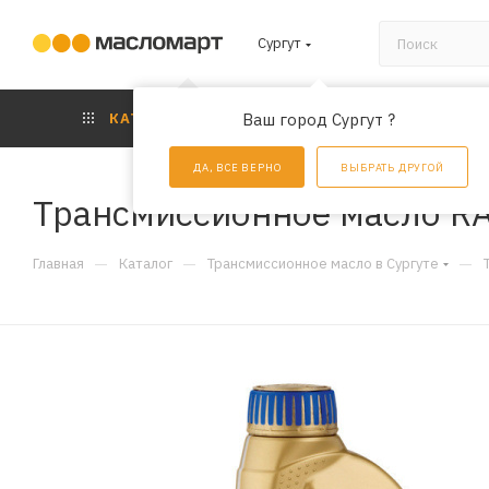
Сургут
КАТАЛОГ
Ваш город Сургут ?
АКЦИИ
УС
ДА, ВСЕ ВЕРНО
ВЫБРАТЬ ДРУГОЙ
Трансмиссионное масло RAV
—
—
—
Главная
Каталог
Трансмиссионное масло в Сургуте