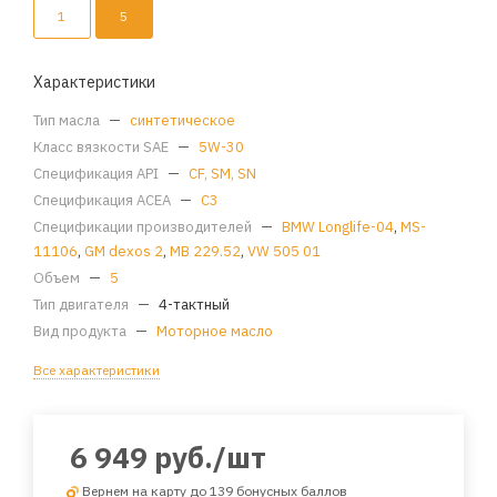
1
5
Характеристики
Тип масла
—
синтетическое
Класс вязкости SAE
—
5W-30
Спецификация API
—
CF, SM, SN
Спецификация ACEA
—
C3
Спецификации производителей
—
BMW Longlife-04
,
MS-
11106
,
GM dexos 2
,
MB 229.52
,
VW 505 01
Объем
—
5
Тип двигателя
—
4-тактный
Вид продукта
—
Моторное масло
Все характеристики
6 949
руб.
/шт
Вернем на карту до 139 бонусных баллов