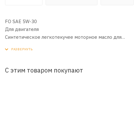
FO SAE 5W-30
Для двигателя
Cинтетическое легкотекучее моторное масло для
легковых бензиновых и дизельных моторов.
Минимизирует трение, износ, экономит топливо.
Прекрасные низкотемпературные свойства.
С этим товаром покупают
RAVENOL FO SAE 5W-30 – синтетическое легкотекучее
моторное масло, изготовленное с применением
технологии CleanSynto® для легковых бензиновых и
дизельных моторов с и без турбонаддува и прямым
впрыском топлива.
Минимизирует трение, износ, позволяет экономить
топливо, обеспечивает прекрасные свойства при
холодном пуске.
Удлиненные интервалы замены согласно требованиям