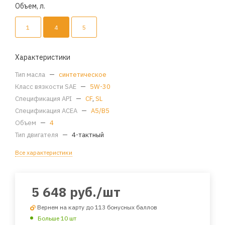
Объем, л.
1
4
5
Характеристики
Тип масла
—
синтетическое
Класс вязкости SAE
—
5W-30
Спецификация API
—
CF
,
SL
Спецификация ACEA
—
A5/B5
Объем
—
4
Тип двигателя
—
4-тактный
Все характеристики
5 648
руб.
/шт
Вернем на карту до 113 бонусных баллов
Больше 10 шт