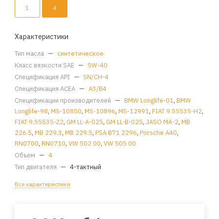
1
4
Характеристики
Тип масла
—
синтетическое
Класс вязкости SAE
—
5W-40
Спецификация API
—
SN/CH-4
Спецификация ACEA
—
A3/B4
Спецификации производителей
—
BMW Longlife-01
,
BMW
Longlife-98
,
MS-10850
,
MS-10896
,
MS-12991
,
FIAT 9.55535-H2
,
FIAT 9.55535-Z2
,
GM LL-A-025
,
GM LL-B-025
,
JASO MA-2
,
MB
226.5
,
MB 229.3
,
MB 229.5
,
PSA B71 2296
,
Porsche A40
,
RN0700
,
RN0710
,
VW 502 00
,
VW 505 00
Объем
—
4
Тип двигателя
—
4-тактный
Все характеристики