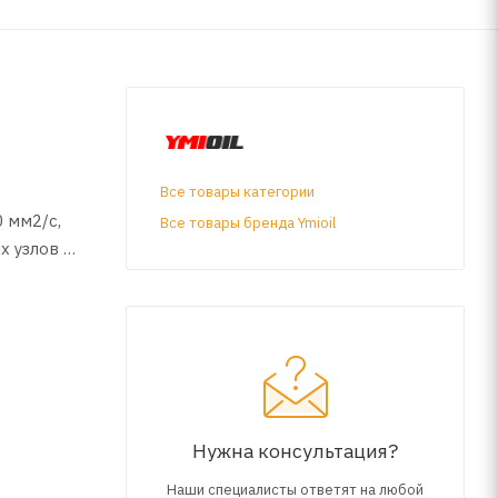
Все товары категории
0 мм2/с,
Все товары бренда Ymioil
х узлов и
о ГОСТ
в
й к
ких
Нужна консультация?
ия
Наши специалисты ответят на любой