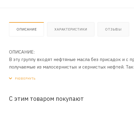
ОПИСАНИЕ
ХАРАКТЕРИСТИКИ
ОТЗЫВЫ
ОПИСАНИЕ:
В эту группу входят нефтяные масла без присадок и с п
получаемые из малосернистых и сернистых нефтей. Так
механизмов оборудования в различных отраслях промыш
20799-88, представляют собой очищенные дистиллятны
машинах и механизмах промышленного оборудования, у
антиокислительным и антикоррозионным свойствам мас
С этим товаром покупают
ПРИМЕНЕНИЕ:
Их употребляют в качестве рабочих жидкостей в гидра
линий, прессов, для смазывания легко- и средненагру