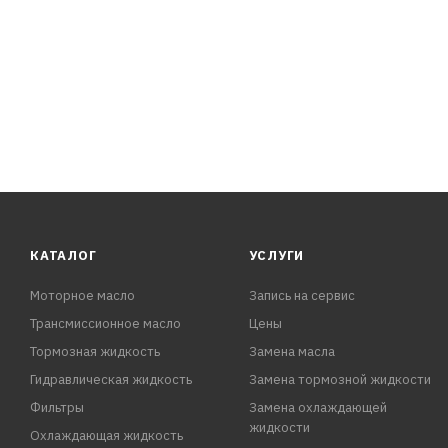
станков, где не требуются специальные масла, и други
ПРЕИМУЩЕСТВА:
- Очищение трущихся частей от гр
КАТАЛОГ
УСЛУГИ
Моторное масло
Запись на сервис
Трансмиссионное масло
Цены
Тормозная жидкость
Замена масла
Гидравлическая жидкость
Замена тормозной жидкости
Фильтры
Замена охлаждающей
жидкости
Охлаждающая жидкость