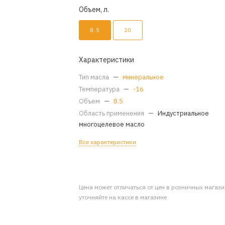
Объем, л.
8.5
20
Характеристики
Тип масла
—
минеральное
Температура
—
-16
Объем
—
8.5
Область применения
—
Индустриальное
многоцелевое масло
Все характеристики
Цена может отличаться от цен в розничных магаз
уточняйте на кассе в магазине