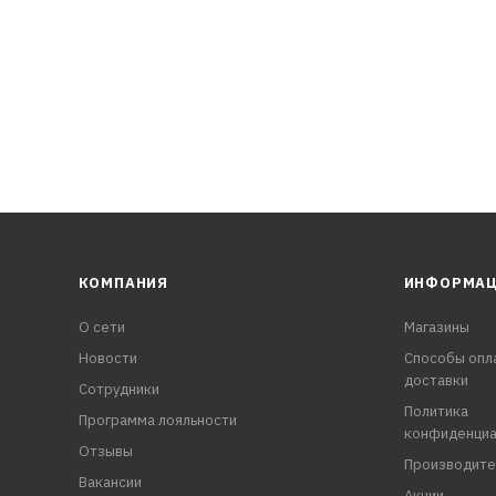
х механизмов.
КОМПАНИЯ
ИНФОРМА
О сети
Магазины
Новости
Способы опл
доставки
Сотрудники
Политика
Программа лояльности
конфиденциа
Отзывы
Производите
Вакансии
Акции