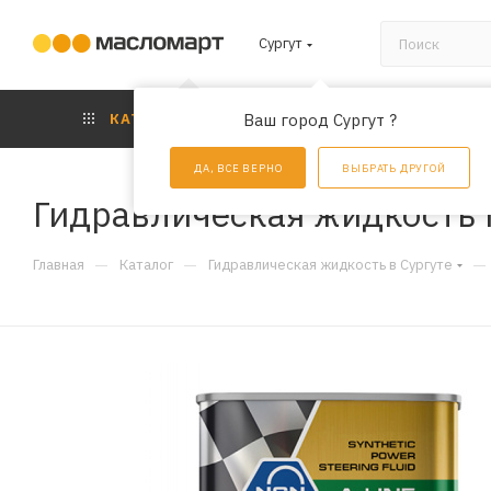
Сургут
КАТАЛОГ
Ваш город Сургут ?
АКЦИИ
УС
ДА, ВСЕ ВЕРНО
ВЫБРАТЬ ДРУГОЙ
Гидравлическая жидкость N
—
—
—
Главная
Каталог
Гидравлическая жидкость в Сургуте