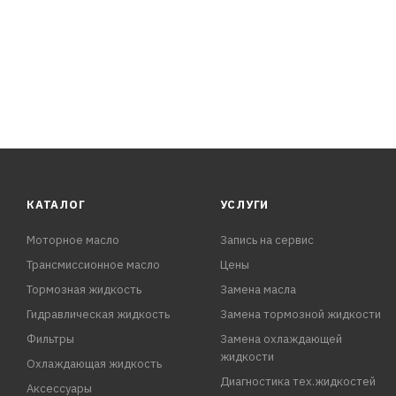
КАТАЛОГ
УСЛУГИ
Моторное масло
Запись на сервис
Трансмиссионное масло
Цены
Тормозная жидкость
Замена масла
Гидравлическая жидкость
Замена тормозной жидкости
Фильтры
Замена охлаждающей
жидкости
Охлаждающая жидкость
Диагностика тех.жидкостей
Аксессуары