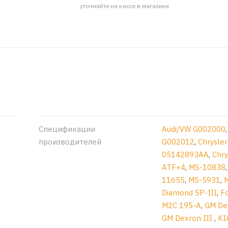
уточняйте на кассе в магазине
Спецификации
Audi/VW G002000
производителей
G002012
,
Chrysler
05142893AA
,
Chry
ATF+4
,
MS-10838
11655
,
MS-5931
,
Diamond SP-III
,
F
M2C 195-A
,
GM De
GM Dexron III
,
KI