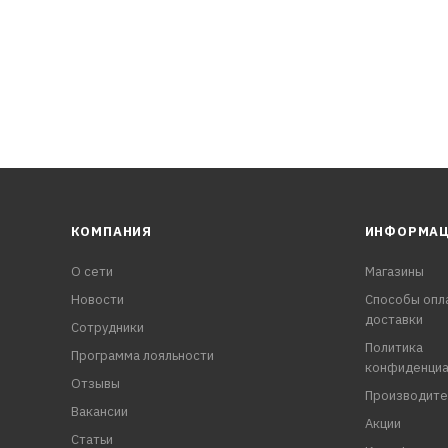
КОМПАНИЯ
ИНФОРМА
О сети
Магазины
Новости
Способы опл
доставки
Сотрудники
Политика
Программа лояльности
конфиденциа
Отзывы
Производите
Вакансии
Акции
Статьи