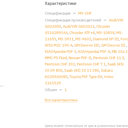
Характеристики
Спецификации
—
MV-CHF
Спецификации производителей
—
Audi/VW
G002000
,
Audi/VW G002012
,
Chrysler
05142893AA
,
Chrysler ATF+4
,
MS-10838
,
MS-
11655
,
MS-5931
,
MS-9602
,
Diamond SP-III
,
For
WSS M2C 195-A
,
GM Dexron IID
,
GM Dexron III
,
KIA/Hyundai PSF-3
,
KIA/Hyundai PSF-4
,
MB 236.3
MMC PS Fluid
,
Nissan PSF-II
,
Pentosin CHF 11 S
,
Pentosin CHF 202
,
Pentosin CHF 7.1
,
Saab (45)
30 09 800
,
Saab (45) 30 32 380
,
Subaru
K0209A0080
,
Toyota PSF Type EH
,
Volvo
1161529
Объем
—
1
Все характеристики
Цена может отличаться от цен в розничных магаз