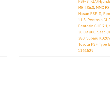
PSF-3
,
KIA/Hyunda
MB 236.3
,
MMC PS 
Nissan PSF-II
,
Pen
11 S
,
Pentosin CH
Pentosin CHF 7.1
,
30 09 800
,
Saab (4
380
,
Subaru K020
Toyota PSF Type 
1161529