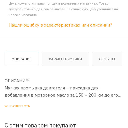
Цена может отличаться от цен в розничных магазинах. Товар
доступен только для самовывоза. Фактическую цену уточняйте на
кассе в магазине
Нашли ошибку в характеристиках или описании?
ОПИСАНИЕ
ХАРАКТЕРИСТИКИ
ОТЗЫВЫ
ОПИСАНИЕ:
Мягкая промывка двигателя – присадка для
добавления в моторное масло за 150 – 200 км до его
замены. Подготавливает отработавшее масло к замене,
деликатно воздействует на отложения и выводит их,
смягчает резинотехнические изделия системы смазки
и продлевает срок их службы. Активные компоненты
С этим товаром покупают